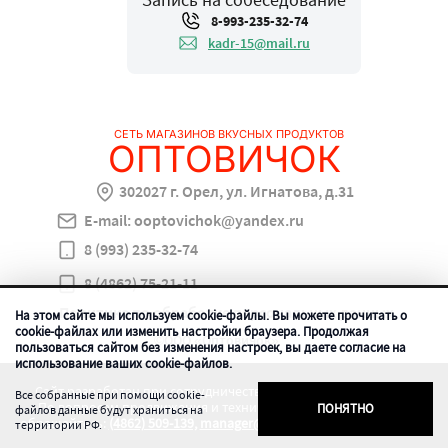
8-993-235-32-74
kadr-15@mail.ru
СЕТЬ МАГАЗИНОВ ВКУСНЫХ ПРОДУКТОВ
ОПТОВИЧОК
302027 г. Орел, ул. Игнатова, д.31
E-mail:
ooptovichok@yandex.ru
8 (993) 235-32-74
8 (4862) 75-21-11
Политика по обработке персональных данных
На этом сайте мы используем cookie-файлы. Вы можете прочитать о
cookie-файлах или изменить настройки браузера. Продолжая
©
ООО «Оптовичок»
пользоваться сайтом без изменения настроек, вы даете согласие на
использование ваших cookie-файлов.
Сайт разработан при сотрудничестве с ООО «Регион центр».
Все собранные при помощи cookie-
По вопросам продвижения и технической поддержки сайта
ПОНЯТНО
файлов данные будут храниться на
обращайтесь:
(4862) 509-139,
manager@vorle.ru,
www.sait-region.ru
территории РФ.