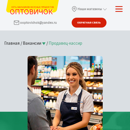
СЕТЬ МАГАЗИНОВ ВКУСНЫХ ПРОДУКТОВ
Наши магазины
ОПТОВИЧОК
ooptovichok@yandex.ru
ОБРАТНАЯ СВЯЗЬ
Главная
/
Вакансии
/
Продавец-кассир