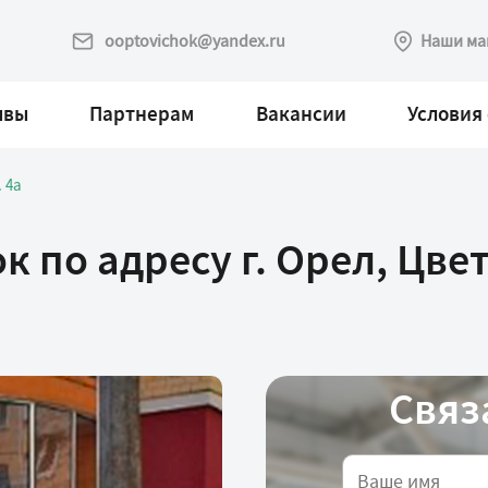
ooptovichok@yandex.ru
Наши ма
ывы
Партнерам
Вакансии
Условия 
. 4а
 по адресу г. Орел, Цве
Связ